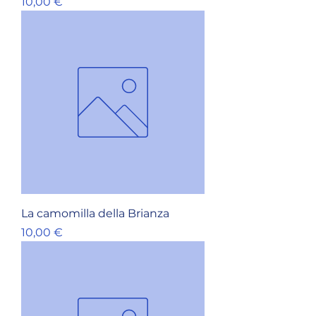
Prezzo
10,00 €
La camomilla della Brianza
Prezzo
10,00 €