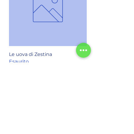
Le uova di Zestina
Esaurito
Physis A.s.d.
Cassinazza, Cascina Cassinazza, Orsenigo,
CO, Italia
info@asdphysis.com
+39 3464737901