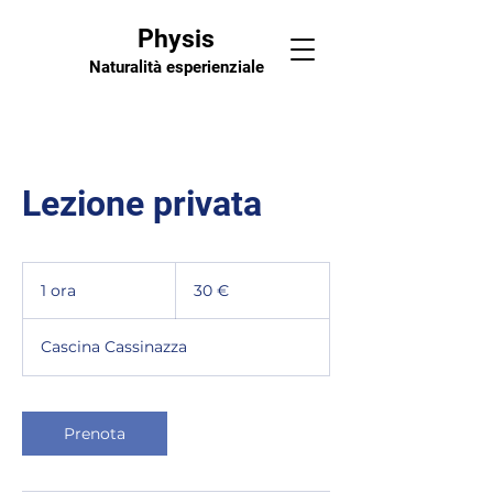
Physis
Naturalità esperienziale
Lezione privata
30
euro
1 ora
1
30 €
o
r
Cascina Cassinazza
Prenota